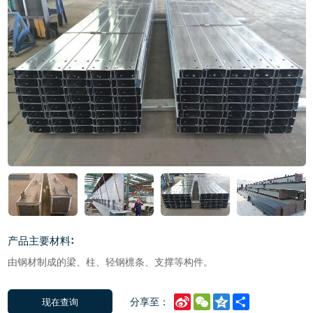
产品主要材料:
由钢材制成的梁、柱、轻钢檩条、支撑等构件。
Sina
WeChat
Qzone
Share
分享至：
现在查询
Weibo